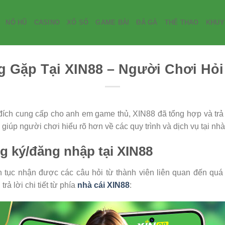
NỔ HŨ
CASINO
XỔ SỐ
GAME BÀI
ĐÁ GÀ
THỂ THAO
KHUY
 Gặp Tại XIN88 – Người Chơi Hỏi 
ích cung cấp cho anh em game thủ, XIN88 đã tổng hợp và trả
iúp người chơi hiểu rõ hơn về các quy trình và dịch vụ tại nhà
g ký/đăng nhập tại XIN88
iên tục nhận được các câu hỏi từ thành viên liên quan đến quá
ả lời chi tiết từ phía
nhà cái XIN88
: