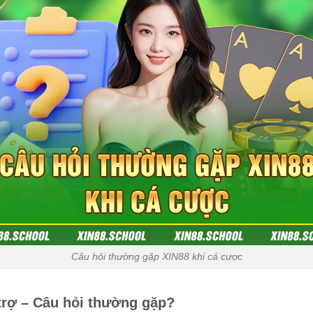
Câu hỏi thường gặp XIN88 khi cá cược
 trợ – Câu hỏi thường gặp?