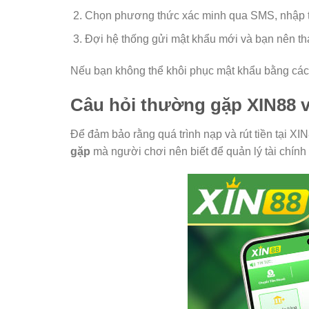
Chọn phương thức xác minh qua SMS, nhập tê
Đợi hệ thống gửi mật khẩu mới và bạn nên tha
Nếu bạn không thể khôi phục mật khẩu bằng cách 
Câu hỏi thường gặp XIN88 về
Để đảm bảo rằng quá trình nạp và rút tiền tại XI
gặp
mà người chơi nên biết để quản lý tài chính 