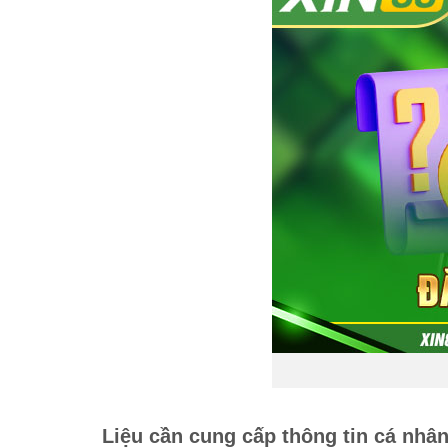
Liệu cần cung cấp thông tin cá nhân