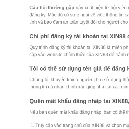
Câu hỏi thường gặp
này xuất hiện từ hội viên
đăng ký.
Mặc dù có sự e ngại về việc thông tin c
tính và bảo đảm an toàn tuyệt đối cho người chơi
Chi phí đăng ký tài khoản tại XIN88
Quy trình đăng ký tài khoản tại XIN88 là miễn p
cập vào website chính thức của XIN88 để tránh n
Tôi có thể sử dụng tên giả để đăng
Chúng tôi khuyến khích người chơi sử dụng thôn
thông tin cá nhân chính xác giúp nhà cái xác mi
Quên mật khẩu đăng nhập tại XIN88,
Nếu bạn quên mật khẩu đăng nhập, bạn có thể t
Truy cập vào trang chủ của XIN88 và chọn mụ