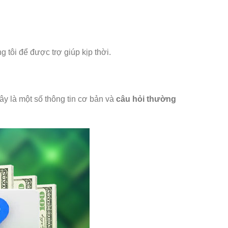
 tôi để được trợ giúp kịp thời.
ây là một số thông tin cơ bản và
câu hỏi thường