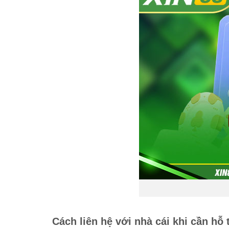
Cách liên hệ với nhà cái khi cần hỗ