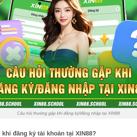
Câu hỏi thường gặp khi đăng ký/đăng nhập tại XIN88
 khi đăng ký tài khoản tại XIN88?