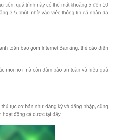
đầu tiên, quá trình này có thể mất khoảng 5 đến 10
ảng 3-5 phút, nhờ vào việc thông tin cá nhân đã
hanh toán bao gồm Internet Banking, thẻ cào điện
lúc mọi nơi mà còn đảm bảo an toàn và hiệu quả
ác thủ tục cơ bản như đăng ký và đăng nhập, cũng
n hoạt động cá cược tại đây.