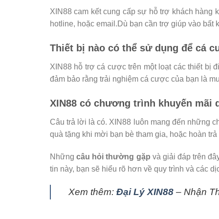
XIN88 cam kết cung cấp sự hỗ trợ khách hàng kh
hotline, hoặc email.
Dù bạn cần trợ giúp vào bất 
Thiết bị nào có thể sử dụng để cá c
XIN88 hỗ trợ cá cược trên một loạt các thiết bị
đảm bảo rằng trải nghiệm cá cược của bạn là mượ
XIN88 có chương trình khuyến mãi 
Câu trả lời là có. XIN88 luôn mang đến những ch
quà tặng khi mời bạn bè tham gia, hoặc hoàn trả 
Những
câu hỏi thường gặp
và giải đáp trên đ
tin này, bạn sẽ hiểu rõ hơn về quy trình và các 
Xem thêm:
Đại Lý XIN88
– Nhận T