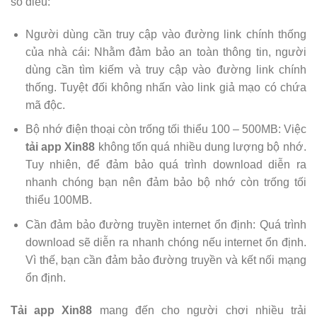
số điều:
Người dùng cần truy cập vào đường link chính thống
của nhà cái: Nhằm đảm bảo an toàn thông tin, người
dùng cần tìm kiếm và truy cập vào đường link chính
thống. Tuyệt đối không nhấn vào link giả mạo có chứa
mã độc.
Bộ nhớ điện thoại còn trống tối thiểu 100 – 500MB: Việc
tải app Xin88
không tốn quá nhiều dung lượng bộ nhớ.
Tuy nhiên, để đảm bảo quá trình download diễn ra
nhanh chóng bạn nên đảm bảo bộ nhớ còn trống tối
thiểu 100MB.
Cần đảm bảo đường truyền internet ổn định: Quá trình
download sẽ diễn ra nhanh chóng nếu internet ổn định.
Vì thế, bạn cần đảm bảo đường truyền và kết nối mạng
ổn định.
Tải app Xin88
mang đến cho người chơi nhiều trải