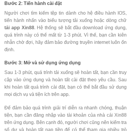
Bước 2: Tiến hành cài đặt
Người chơi tìm kiếm tệp tin dành cho hệ điều hành IOS,
tiến hành nhấn vào biểu tượng tải xuống hoặc dòng chữ
tải app Xin88
. Hệ thống sẽ bắt đầu download ứng dụng,
quá trình này có thể mất từ 1-3 phút. Vì thế, bạn cần kiên
nhẫn chờ đợi, hãy đảm bảo đường truyền internet luôn ổn
định.
Bước 3: Mở và sử dụng ứng dụng
Sau 1-3 phút, quá trình tải xuống sẽ hoàn tất, bạn cần truy
cập vào ứng dụng và hoàn tất cài đặt theo yêu cầu. Sau
khi hoàn tất quá trình cài đặt, bạn có thể bắt đầu sử dụng
mọi dịch vụ và tiện ích trên app.
Để đảm bảo quá trình giải trí diễn ra nhanh chóng, thuận
tiện, bạn cần đăng nhập vào tài khoản của nhà cái Xin88
trên ứng dụng. Bên cạnh đó, người chơi cũng nên kiểm tra
số dư và hoàn tất nạp tiền để có thể tham gia nhiều trò