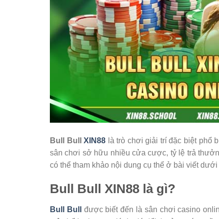
Bull Bull
XIN88
là trò chơi giải trí đặc biệt ph
sân chơi sở hữu nhiều cửa cược, tỷ lệ trả thưở
có thể tham khảo nội dung cụ thể ở bài viết dưới 
Bull Bull XIN88 là gì?
Bull Bull
được biết đến là sân chơi casino onlin