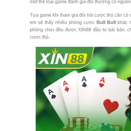
một thể loại game đánh giá đổi thưởng có nguồn
Tựa game khi tham gia đòi hỏi cược thủ cần có 
em sẽ thấy nhiều phòng cược
Bull Bull
khác n
phòng chơi đều được XIN88 đầu tư bài bản, c
cược thủ.