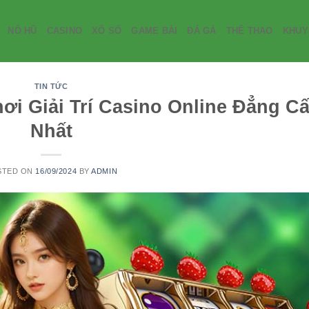
NỔ HŨ
CASINO
XỔ SỐ
GAME BÀI
ĐÁ GÀ
THỂ THAO
KHUY
TIN TỨC
hơi Giải Trí Casino Online Đẳng C
Nhất
STED ON
16/09/2024
BY
ADMIN