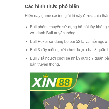
Các hình thức phổ biến
Hiện nay game casino giải trí này được chia thà
Bull phỏm chuyên sử dụng bộ bài tây không c
với đánh Bull truyền thống.
Bull Poker sử dụng bộ bài 52 lá và mỗi người
Bull 3 cây mỗi người chơi được chai 3 quân b
Bull 7 lá người chơi sẽ nhận được 7 quân bài 
bản truyền thống.