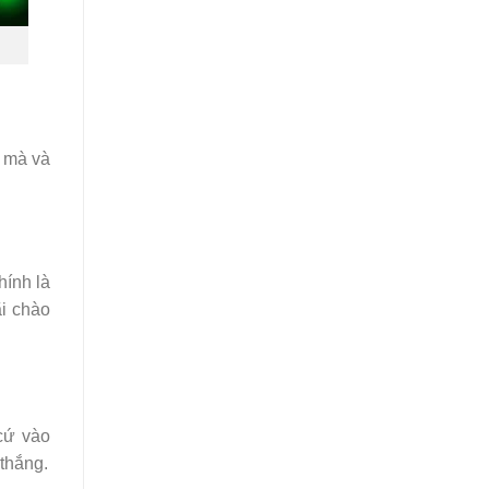
t mà và
hính là
ãi chào
 cứ vào
 thắng.