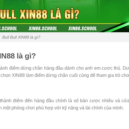
Bull Bull XIN88 là gì?
IN88 là gì?
trở thành điểm dừng chân hàng đầu dành cho anh em cược thủ. D
 chọn XIN88 làm điểm dừng chân cuối cùng để tham gia trò chơ
ở thành điểm đến hàng đầu chính là số bàn cược nhiều và cử
n một phòng chơi phù hợp với kỹ năng và tài chính của mình.