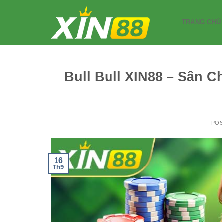
Skip
to
TRANG CHỦ
content
Bull Bull XIN88 – Sân C
PO
16
Th9